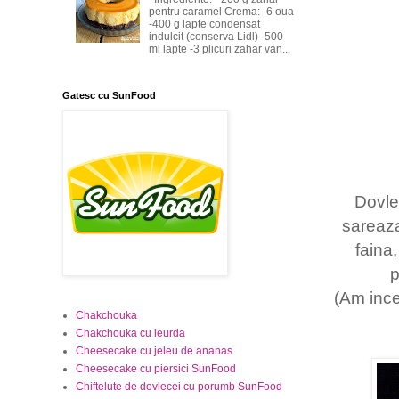
pentru caramel Crema: -6 oua
-400 g lapte condensat
indulcit (conserva Lidl) -500
ml lapte -3 plicuri zahar van...
Gatesc cu SunFood
Dovle
sareaza
faina,
p
(Am incer
Chakchouka
Chakchouka cu leurda
Cheesecake cu jeleu de ananas
Cheesecake cu piersici SunFood
Chiftelute de dovlecei cu porumb SunFood