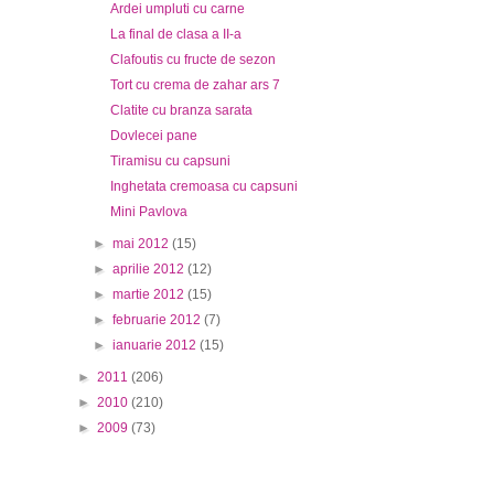
Ardei umpluti cu carne
La final de clasa a II-a
Clafoutis cu fructe de sezon
Tort cu crema de zahar ars 7
Clatite cu branza sarata
Dovlecei pane
Tiramisu cu capsuni
Inghetata cremoasa cu capsuni
Mini Pavlova
►
mai 2012
(15)
►
aprilie 2012
(12)
►
martie 2012
(15)
►
februarie 2012
(7)
►
ianuarie 2012
(15)
►
2011
(206)
►
2010
(210)
►
2009
(73)