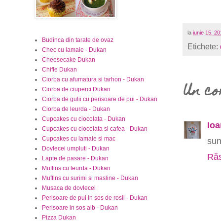
la
iunie 15, 2
Budinca din tarate de ovaz
Etichete:
Chec cu lamaie - Dukan
Cheesecake Dukan
Chifle Dukan
Ciorba cu afumatura si tarhon - Dukan
Un c
Ciorba de ciuperci Dukan
Ciorba de gulii cu perisoare de pui - Dukan
Ciorba de leurda - Dukan
Cupcakes cu ciocolata - Dukan
Ioa
Cupcakes cu ciocolata si cafea - Dukan
Cupcakes cu lamaie si mac
sun
Dovlecei umpluti - Dukan
Răs
Lapte de pasare - Dukan
Muffins cu leurda - Dukan
Muffins cu surimi si masline - Dukan
Musaca de dovlecei
Perisoare de pui in sos de rosii - Dukan
Perisoare in sos alb - Dukan
Pizza Dukan