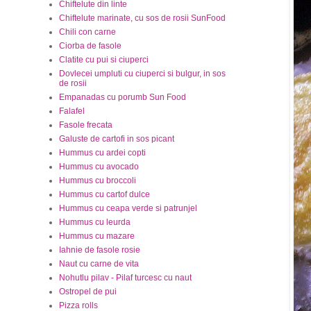
Chiftelute din linte
Chiftelute marinate, cu sos de rosii SunFood
Chili con carne
Ciorba de fasole
Clatite cu pui si ciuperci
Dovlecei umpluti cu ciuperci si bulgur, in sos
de rosii
Empanadas cu porumb Sun Food
Falafel
Fasole frecata
Galuste de cartofi in sos picant
Hummus cu ardei copti
Hummus cu avocado
Hummus cu broccoli
Hummus cu cartof dulce
Hummus cu ceapa verde si patrunjel
Hummus cu leurda
Hummus cu mazare
Iahnie de fasole rosie
Naut cu carne de vita
Nohutlu pilav - Pilaf turcesc cu naut
Ostropel de pui
Pizza rolls