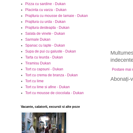
Pizza cu sardine - Dukan
Placinta cu varza - Dukan
Prajitura cu mousse de lamaie - Dukan
Prajitura cu urda - Dukan
Prajitura desteapta - Dukan
Salata de vinete - Dukan
Sarmale Dukan
Spanac cu lapte - Dukan
Supa de pui cu galuste - Dukan
Multumesc
Tarta cu leurda - Dukan
indecente,
Tiramisu Dukan
Tort cu capsuni - Dukan
Postare mai
Tort cu crema de branza - Dukan
Abonați-v
Tort cu lime
Tort cu lime si afine - Dukan
Tort cu mousse de ciocolata - Dukan
Vacante, calatorii, excursii si alte poze