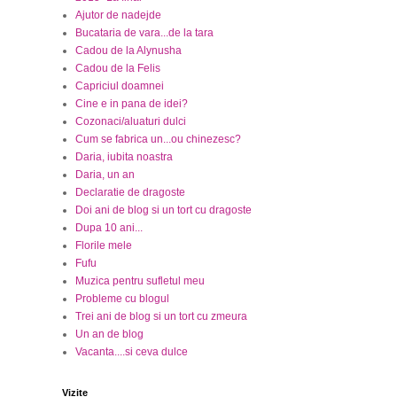
Ajutor de nadejde
Bucataria de vara...de la tara
Cadou de la Alynusha
Cadou de la Felis
Capriciul doamnei
Cine e in pana de idei?
Cozonaci/aluaturi dulci
Cum se fabrica un...ou chinezesc?
Daria, iubita noastra
Daria, un an
Declaratie de dragoste
Doi ani de blog si un tort cu dragoste
Dupa 10 ani...
Florile mele
Fufu
Muzica pentru sufletul meu
Probleme cu blogul
Trei ani de blog si un tort cu zmeura
Un an de blog
Vacanta....si ceva dulce
Vizite