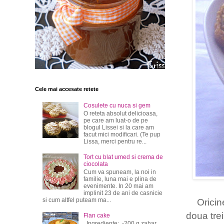
Cele mai accesate retete
Cosulete cu nuca si gem
O reteta absolut delicioasa,
pe care am luat-o de pe
blogul Lissei si la care am
facut mici modificari. (Te pup
Lissa, merci pentru re...
Tort cu blat umed si crema de
ciocolata
Cum va spuneam, la noi in
familie, luna mai e plina de
evenimente. In 20 mai am
implinit 23 de ani de casnicie
si cum altfel puteam ma...
Oricin
doua trei
Flan cake
Ingrediente: -200 g zahar